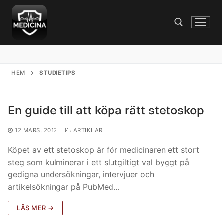
Hoppa
till
innehåll
Sök:
HEM
STUDIETIPS
En guide till att köpa rätt stetoskop
12 MARS, 2012
ARTIKLAR
Köpet av ett stetoskop är för medicinaren ett stort
steg som kulminerar i ett slutgiltigt val byggt på
gedigna undersökningar, intervjuer och
artikelsökningar på PubMed…
LÄS MER →